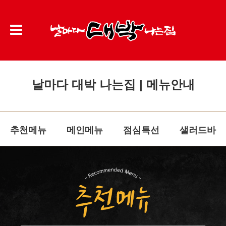
날마다 대박 나는집 | 메뉴안내
추천메뉴
메인메뉴
점심특선
샐러드바