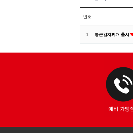
번호
1
통큰김치찌개 출시