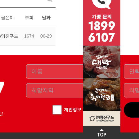
글쓴이
조회
날짜
주)명진푸드
1674
06-29
개인정보 수집동의
[전문보기]